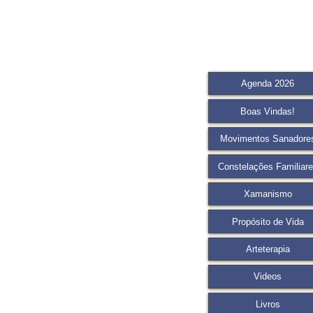
Agenda 2026
Boas Vindas!
Movimentos Sanadore
Constelações Familiar
Xamanismo
Propósito de Vida
Arteterapia
Videos
Livros